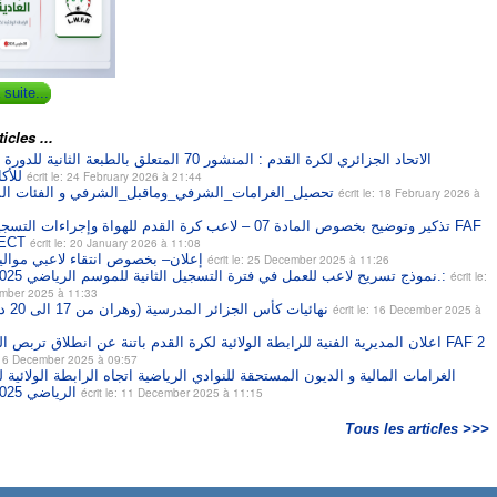
 suite...
icles ...
الاتحاد الجزائري لكرة القدم : المنشور 70 المتعلق بالطبعة الثانية
للأكاديميات
écrit le: 24 February 2026 à 21:44
#تحصيل_الغرامات_الشرفي_وماقبل_الشرفي و الفئات الشبانية
écrit le: 18 February 2026 à
تذكير وتوضيح بخصوص المادة 07 – لاعب كرة القدم للهواة وإجراءات  FAF
ECT
écrit le: 20 January 2026 à 11:08
إعلان– بخصوص انتقاء لاعبي مواليد 2012
écrit le: 25 December 2025 à 11:26
نموذج تسريح لاعب للعمل في فترة التسجيل الثانية للموسم الرياضي 2026/2025.:
écrit le:
mber 2025 à 11:33
نهائيات كأس الجزائر المدرسية (وهران من 17 الى 20 ديسمبر)
écrit le: 16 December 2025 à
اعلان المديرية الفنية للرابطة الولائية لكرة القدم باتنة عن انطلاق تربص المدربين FAF 2
: 16 December 2025 à 09:57
الغرامات المالية و الديون المستحقة للنوادي الرياضية اتجاه الرابطة الولائية
الرياضي 2026/2025
écrit le: 11 December 2025 à 11:15
Tous les articles >>>