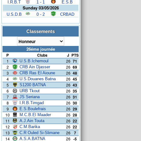
I.R.B.T
1 - 1
E.S.B
Sunday 03/05/2026
U.S.D.B
0 - 2
CRBAD
Classements
26éme journée
P
Clubs
J
PTS
1
26
71
U.S.B.Ichemoul
2
26
69
CRB Ain Djasser
3
26
48
CRB Ras El Aioune
4
26
45
U.S.Douanes Batna
5
26
43
S1200 BATNA
6
26
35
URB Tkout
7
26
31
JS Seriana
8
26
30
I.R.B.Timgad
9
26
29
E.S.Boulefrais
10
26
28
M.C.B.El Maader
11
26
22
A.J.Ain Touta
12
26
22
C.M.Barika
13
26
7
C.R Ouled Si-Slimane
14
26
-5
A.S.A.BATNA