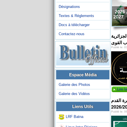
Désignations
Textes & Réglements
Docs à télécharger
Contactez-nous
لجزائرية
اب القوى
Publié le: 
Espace Média
Galerie des Photos
Lire la
Galerie des Vidéos
رة القدم
Liens Utils
Publié le: 
LRF Batna