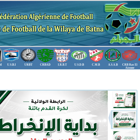
.M
U.S.B.I
URBT
CRBAD
I.R.B.T
U.S.D.B
C.M.B
A.S.A.B
CRB Ras El
Aioune