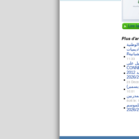
Lire la
Plus d'art
 للدورة الوطنية
11:33
التسجيل على
CONN
23 Dece
10:01
écrit le
 للموسم