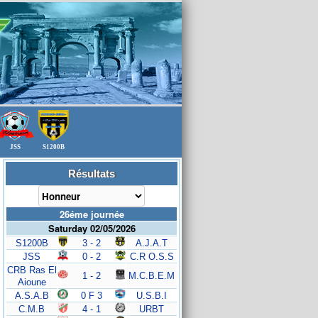
JSS
S1200B
Résultats
26éme journée
Saturday 02/05/2026
S1200B
3 - 2
A.J.A.T
JSS
0 - 2
C.R O.S.S
CRB Ras El
1 - 2
M.C.B.E.M
Aioune
A.S.A.B
0 F 3
U.S.B.I
C.M.B
4 - 1
URBT