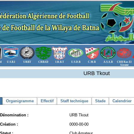
.M
U.S.B.I
URBT
CRBAD
I.R.B.T
U.S.D.B
C.M.B
A.S.A.B
CRB Ras El
Aioune
URB Tkout
Organigramme
Effectif
Staff technique
Stade
Calendrier
Dénomination :
URB Tkout
Création :
0000-00-00
Statut :
Club Amateur