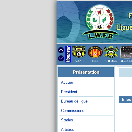
A.J.A.T
E.S.B
C.R O.S.S
M.C.B.E
Présentation
Accueil
Président
Infos
Bureau de ligue
Commissions
Stades
Arbitres