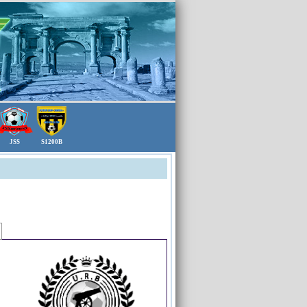
JSS
S1200B