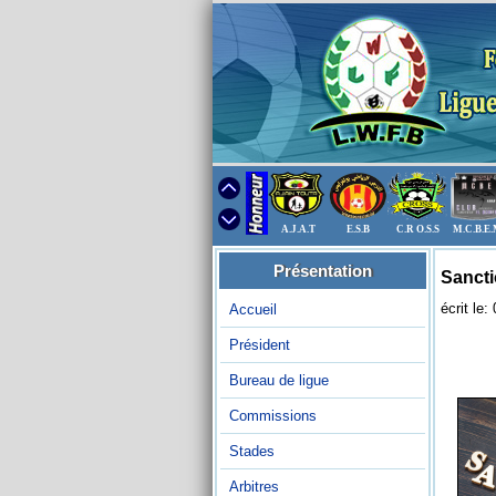
A.J.A.T
E.S.B
C.R O.S.S
M.C.B.E
Présentation
Sancti
écrit le
Accueil
Président
Bureau de ligue
Commissions
Stades
Arbitres