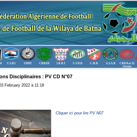
.M
U.S.B.I
URBT
CRBAD
I.R.B.T
U.S.D.B
C.M.B
A.S.A.B
CRB Ras El
Aioune
ons Disciplinaires : PV CD N°07
: 03 February 2022 à 11:18
Cliquer ici pour lire PV N07