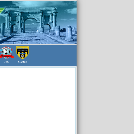
JSS
S1200B