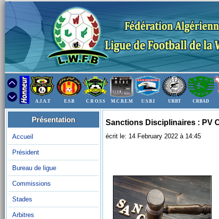
A.J.A.T
E.S.B
C.R O.S.S
M.C.B.E.M
U.S.B.I
URBT
CRBAD
Présentation
Sanctions Disciplinaires : PV
écrit le: 14 February 2022 à 14:45
Accueil
Président
Bureau de ligue
Commissions
Stades
Arbitres