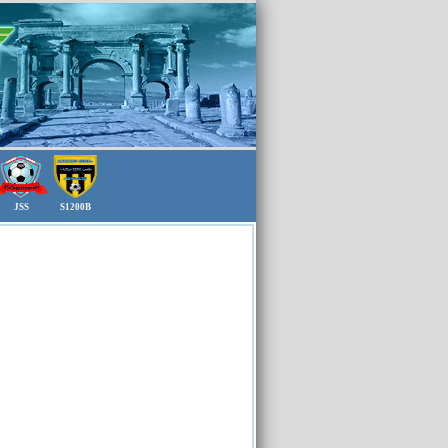
JSS
S1200B