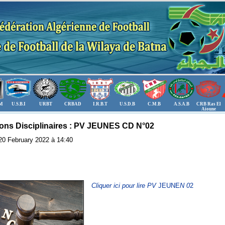
.M
U.S.B.I
URBT
CRBAD
I.R.B.T
U.S.D.B
C.M.B
A.S.A.B
CRB Ras El
Aioune
ons Disciplinaires : PV JEUNES CD N°02
: 20 February 2022 à 14:40
Cliquer ici pour lire PV
JEUNE
N 0
2