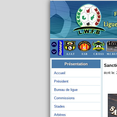
A.J.A.T
E.S.B
C.R O.S.S
M.C.B.E
Présentation
Sancti
écrit le
Accueil
Président
Bureau de ligue
Commissions
Stades
Arbitres