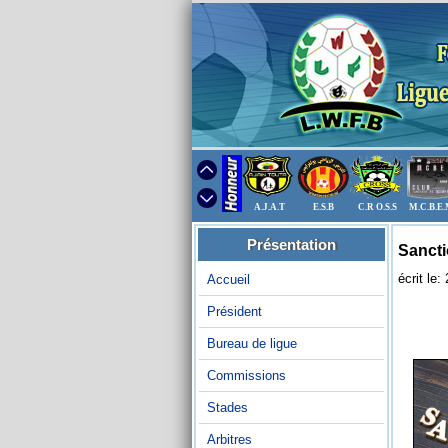
A.J.A.T
E.S.B
C.R O.S.S
M.C.B.E
Présentation
Sancti
écrit le
Accueil
Président
Bureau de ligue
Commissions
Stades
Arbitres