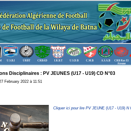
.M
U.S.B.I
URBT
CRBAD
I.R.B.T
U.S.D.B
C.M.B
A.S.A.B
CRB Ras El
Aioune
ons Disciplinaires : PV JEUNES (U17 - U19) CD N°03
: 27 February 2022 à 11:51
Cliquer ici pour lire PV
JEUNE
(U17 - U19)
N 