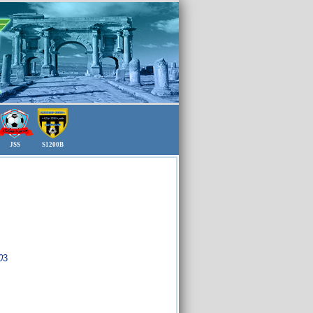
JSS
S1200B
0
3