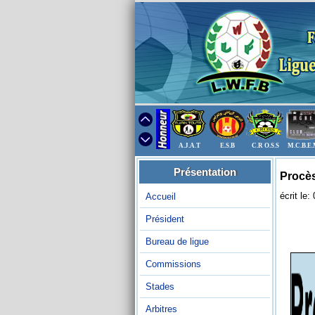
A.J.A.T
E.S.B
C.R O.S.S
M.C.B.E
Présentation
Procès
écrit le
Accueil
Président
Bureau de ligue
Commissions
Stades
Arbitres