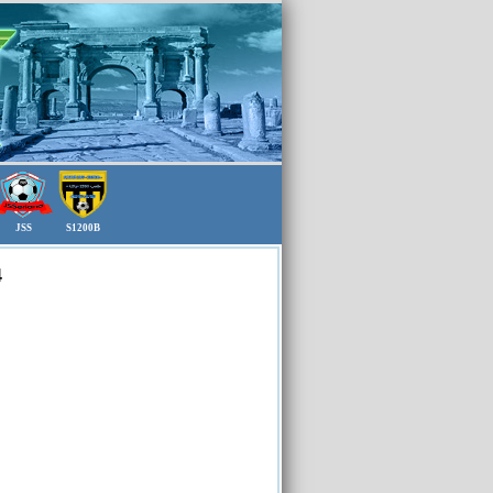
JSS
S1200B
4