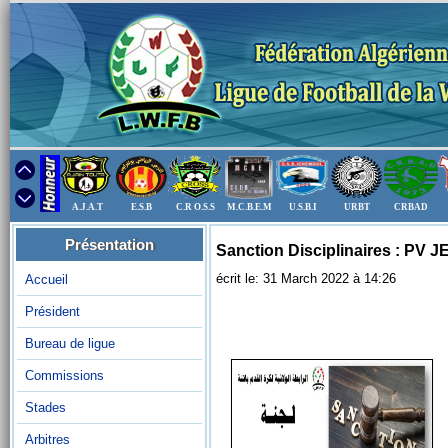
A.J.A.T
E.S.B
C.R O.S.S
M.C.B.E.M
U.S.B.I
URBT
CRBAD
Présentation
Sanction Disciplinaires : PV
écrit le: 31 March 2022 à 14:26
Accueil
Président
Bureau de ligue
Commissions
Stades
Arbitres