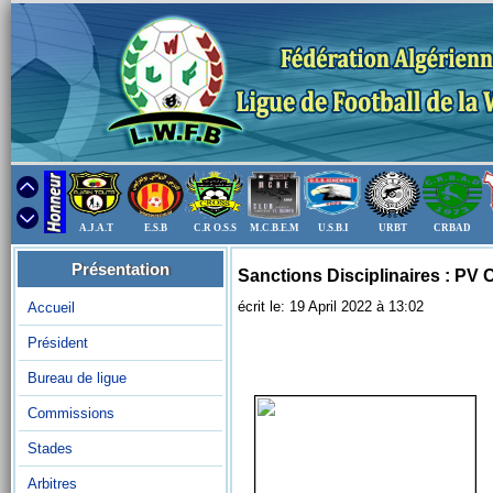
A.J.A.T
E.S.B
C.R O.S.S
M.C.B.E.M
U.S.B.I
URBT
CRBAD
Présentation
Sanctions Disciplinaires : PV
écrit le: 19 April 2022 à 13:02
Accueil
Président
Bureau de ligue
Commissions
Stades
Arbitres