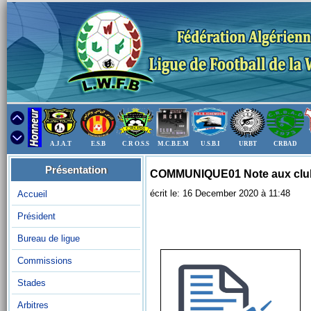
A.J.A.T
E.S.B
C.R O.S.S
M.C.B.E.M
U.S.B.I
URBT
CRBAD
Présentation
COMMUNIQUE01 Note aux club
écrit le: 16 December 2020 à 11:48
Accueil
Président
Bureau de ligue
Commissions
Stades
Arbitres