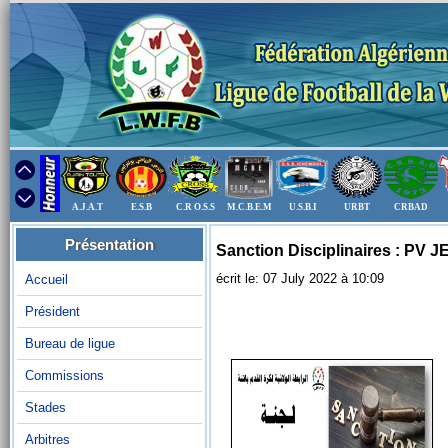
A.J.A.T
E.S.B
C.R O.S.S
M.C.B.E.M
U.S.B.I
URBT
CRBAD
Présentation
Sanction Disciplinaires : PV
écrit le: 07 July 2022 à 10:09
Accueil
Président
Bureau de ligue
Commissions
Stades
Arbitres