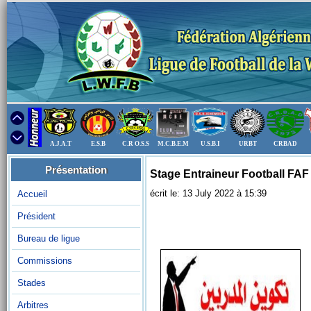
A.J.A.T
E.S.B
C.R O.S.S
M.C.B.E.M
U.S.B.I
URBT
CRBAD
Présentation
Stage Entraineur Football FAF
écrit le: 13 July 2022 à 15:39
Accueil
Président
Bureau de ligue
Commissions
Stades
Arbitres