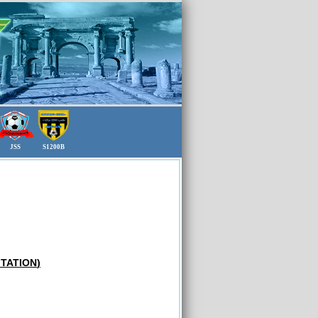
JSS
S1200B
ITATION
)