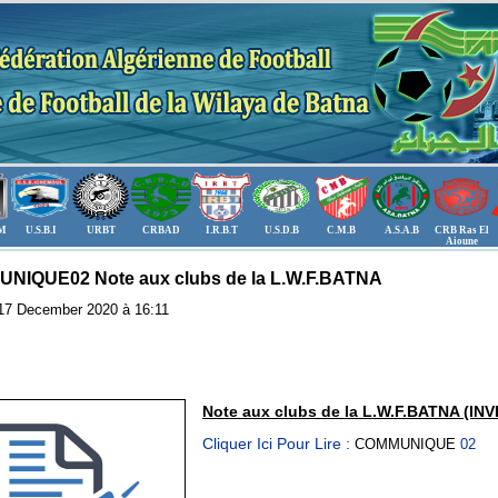
.M
U.S.B.I
URBT
CRBAD
I.R.B.T
U.S.D.B
C.M.B
A.S.A.B
CRB Ras El
Aioune
NIQUE02 Note aux clubs de la L.W.F.BATNA
: 17 December 2020 à 16:11
Note aux clubs de la L.W.F.BATNA (I
NV
Cliquer Ici Pour Lire :
COMMUNIQUE
02