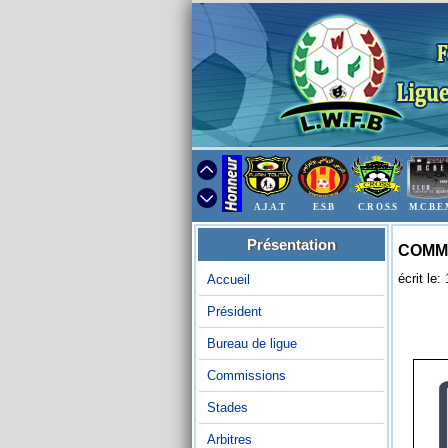
A.J.A.T
E.S.B
C.R O.S.S
M.C.B.E
Présentation
COMMU
écrit le
Accueil
Président
Bureau de ligue
Commissions
Stades
Arbitres