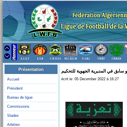
A.J.A.T
E.S.B
C.R O.S.S
M.C.B.E.M
U.S.B.I
URBT
CRBAD
Présentation
سابق في المديرية الجهوية للتحكيم
écrit le: 05 December 2022 à 16:27
Accueil
Président
Bureau de ligue
Commissions
Stades
Arbitres