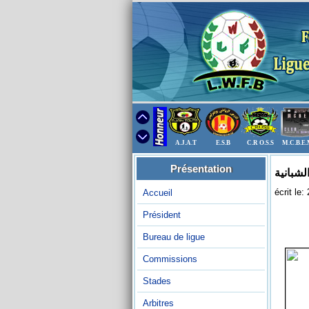
A.J.A.T
E.S.B
C.R O.S.S
M.C.B.E
Présentation
الشبانية
écrit le
Accueil
Président
Bureau de ligue
Commissions
Stades
Arbitres