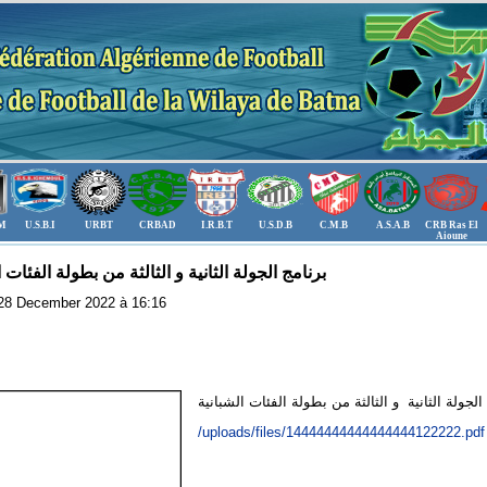
.M
U.S.B.I
URBT
CRBAD
I.R.B.T
U.S.D.B
C.M.B
A.S.A.B
CRB Ras El
Aioune
برنامج الجولة الثانية و الثالثة من بطولة الفئات 
: 28 December 2022 à 16:16
/uploads/files/14444444444444444122222.pdf