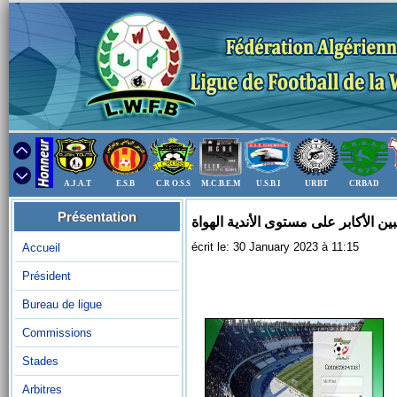
A.J.A.T
E.S.B
C.R O.S.S
M.C.B.E.M
U.S.B.I
URBT
CRBAD
Présentation
ين الأكابر على مستوى الأندية الهواة
écrit le: 30 January 2023 à 11:15
Accueil
Président
Bureau de ligue
Commissions
Stades
Arbitres