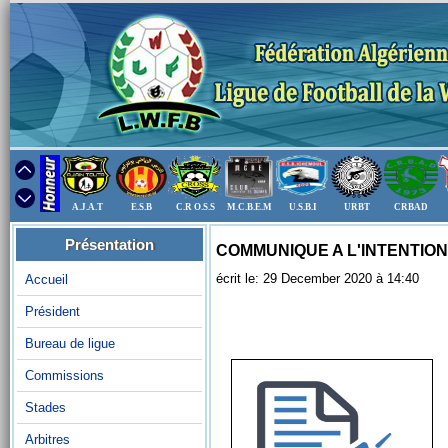
A.J.A.T
E.S.B
C.R O.S.S
M.C.B.E.M
U.S.B.I
URBT
CRBAD
Présentation
COMMUNIQUE A L'INTENTION
écrit le: 29 December 2020 à 14:40
Accueil
Président
Bureau de ligue
Commissions
Stades
Arbitres