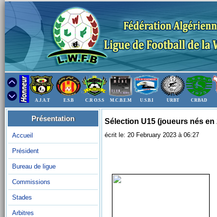
A.J.A.T
E.S.B
C.R O.S.S
M.C.B.E.M
U.S.B.I
URBT
CRBAD
Présentation
Sélection U15 (joueurs nés en
écrit le: 20 February 2023 à 06:27
Accueil
Président
Bureau de ligue
Commissions
Stades
Arbitres