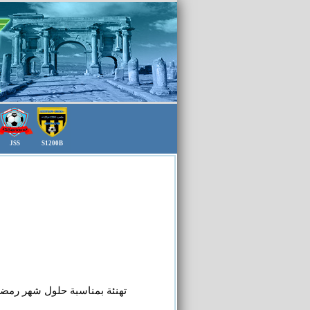
JSS
S1200B
		تهنئة بمناسبة حلول شهر رمضان الكريم