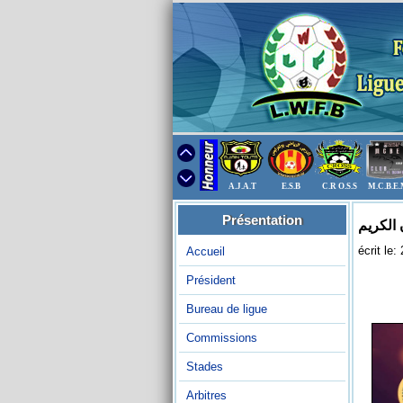
A.J.A.T
E.S.B
C.R O.S.S
M.C.B.E
Présentation
الكريم
écrit le
Accueil
Président
Bureau de ligue
Commissions
Stades
Arbitres