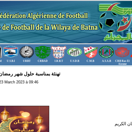
.M
U.S.B.I
URBT
CRBAD
I.R.B.T
U.S.D.B
C.M.B
A.S.A.B
CRB Ras El
Aioune
تهنئة بمناسبة حلول شهر رمضان 
: 23 March 2023 à 09:46