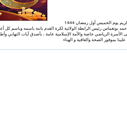
		بمناسبة حلول شهر رمضان الكريم يوم الخميس أول رمضان 1444 
علينا بموفور الصحة والعافية و الهناء