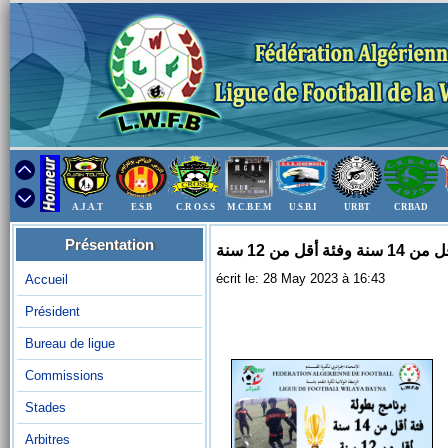
A.J.A.T
E.S.B
C.R O.S.S
M.C.B.E.M
U.S.B.I
URBT
CRBAD
Présentation
قل من 12 سنة
écrit le: 28 May 2023 à 16:43
Accueil
Président
Bureau de ligue
Commissions
Stades
Arbitres