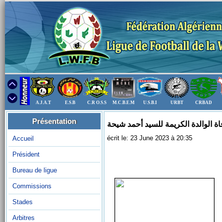
A.J.A.T
E.S.B
C.R O.S.S
M.C.B.E.M
U.S.B.I
URBT
CRBAD
Présentation
اة الوالدة الكريمة للسيد أحمد شيحة
écrit le: 23 June 2023 à 20:35
Accueil
Président
Bureau de ligue
Commissions
Stades
Arbitres