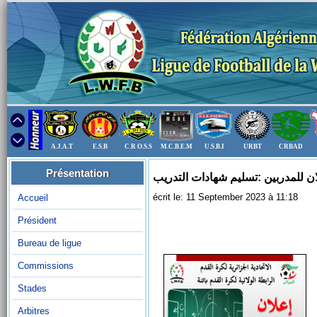
A.J.A.T
E.S.B
C.R O.S.S
M.C.B.E.M
U.S.B.I
URBT
CRBAD
Présentation
ان للمدربين :تسليم شهادات التدريب
écrit le: 11 September 2023 à 11:18
Accueil
Président
Bureau de ligue
Commissions
Stades
Arbitres