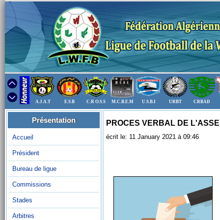
A.J.A.T
E.S.B
C.R O.S.S
M.C.B.E.M
U.S.B.I
URBT
CRBAD
Présentation
PROCES VERBAL DE L'ASSE
écrit le: 11 January 2021 à 09:46
Accueil
Président
Bureau de ligue
Commissions
Stades
Arbitres