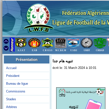
A.J.A.T
E.S.B
C.R O.S.S
M.C.B.E.M
U.S.B.I
URBT
CRBAD
Présentation
تنويه هام جدا
écrit le: 31 March 2024 à 10:01
Accueil
Président
Bureau de ligue
Commissions
Stades
Arbitres