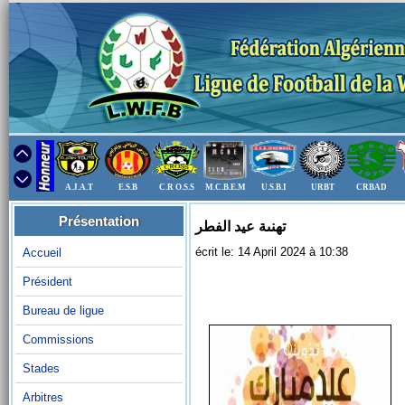
A.J.A.T
E.S.B
C.R O.S.S
M.C.B.E.M
U.S.B.I
URBT
CRBAD
Présentation
تهنىة عيد الفطر
écrit le: 14 April 2024 à 10:38
Accueil
Président
Bureau de ligue
Commissions
Stades
Arbitres