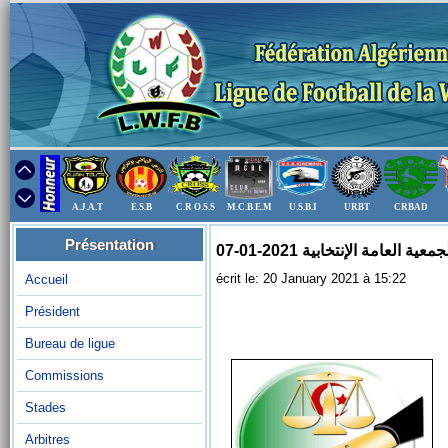
A.J.A.T
E.S.B
C.R O.S.S
M.C.B.E.M
U.S.B.I
URBT
CRBAD
Présentation
 العامة الإنتخابية 2021-01-07
écrit le: 20 January 2021 à 15:22
Accueil
Président
Bureau de ligue
Commissions
Stades
Arbitres