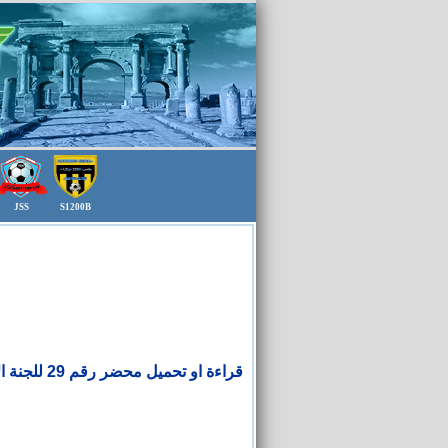
JSS
S1200B
.......قراءة او تحميل محضر رقم 29 للجنة الانضباط فئة الاكابر