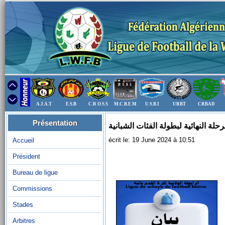
A.J.A.T
E.S.B
C.R O.S.S
M.C.B.E.M
U.S.B.I
URBT
CRBAD
Présentation
écrit le: 19 June 2024 à 10:51
Accueil
Président
Bureau de ligue
Commissions
Stades
Arbitres