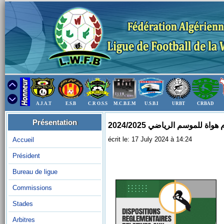
A.J.A.T
E.S.B
C.R O.S.S
M.C.B.E.M
U.S.B.I
URBT
CRBAD
Présentation
اة للموسم الرياضي 2024/2025
écrit le: 17 July 2024 à 14:24
Accueil
Président
Bureau de ligue
Commissions
Stades
Arbitres