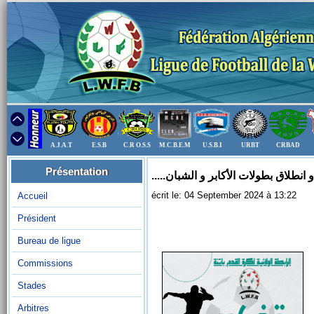
A.J.A.T
E.S.B
C.R O.S.S
M.C.B.E.M
U.S.B.I
URBT
CRBAD
Présentation
.....لاق بطولات الأكابر و الشبان
écrit le: 04 September 2024 à 13:22
Accueil
Président
Bureau de ligue
Commissions
Stades
Arbitres