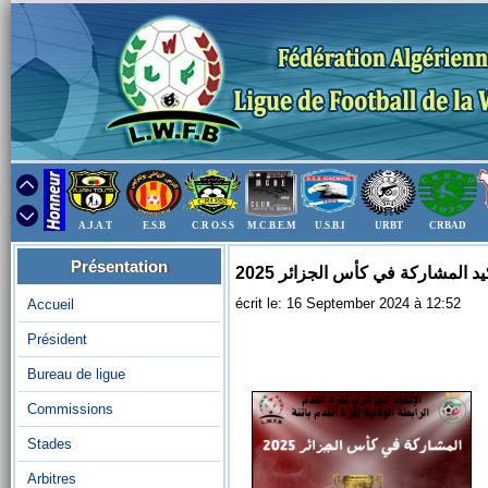
A.J.A.T
E.S.B
C.R O.S.S
M.C.B.E.M
U.S.B.I
URBT
CRBAD
Présentation
د المشاركة في كأس الجزائر 2025
écrit le: 16 September 2024 à 12:52
Accueil
Président
Bureau de ligue
Commissions
Stades
Arbitres