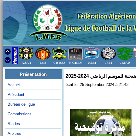
A.J.A.T
E.S.B
C.R O.S.S
M.C.B.E.M
U.S.B.I
URBT
CRBAD
Présentation
ية للموسم الرياضي 2024-2025
écrit le: 25 September 2024 à 21:43
Accueil
Président
Bureau de ligue
Commissions
Stades
Arbitres