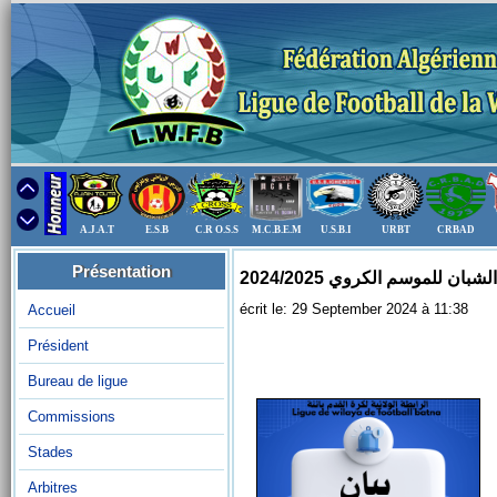
A.J.A.T
E.S.B
C.R O.S.S
M.C.B.E.M
U.S.B.I
URBT
CRBAD
Présentation
ن للموسم الكروي 2024/2025
écrit le: 29 September 2024 à 11:38
Accueil
Président
Bureau de ligue
Commissions
Stades
Arbitres