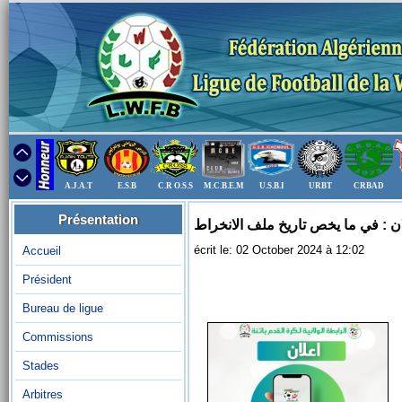
A.J.A.T
E.S.B
C.R O.S.S
M.C.B.E.M
U.S.B.I
URBT
CRBAD
Présentation
ن : في ما يخص تاريخ ملف الانخراط
écrit le: 02 October 2024 à 12:02
Accueil
Président
Bureau de ligue
Commissions
Stades
Arbitres