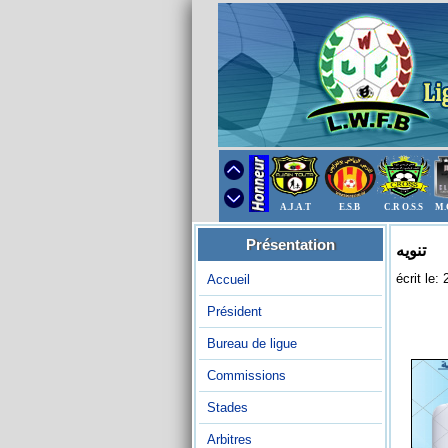
A.J.A.T
E.S.B
C.R O.S.S
M.
Présentation
تنويه
écrit le:
Accueil
Président
Bureau de ligue
Commissions
Stades
Arbitres