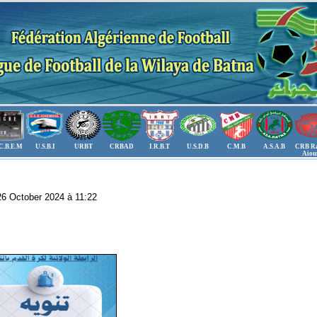
C.B.E.M
U.S.B.I
URBT
CRBAD
I.R.B.T
U.S.D.B
C.M.B
A.S.A.B
CRB Ra
Aiou
 26 October 2024 à 11:22