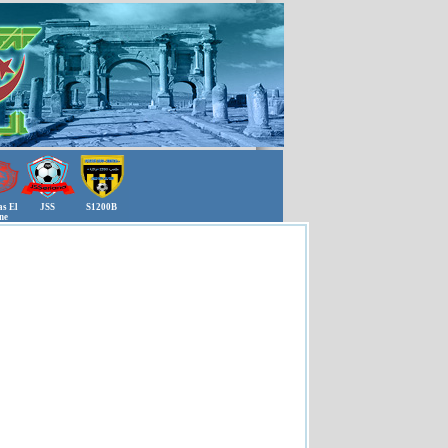
s El
JSS
S1200B
ne