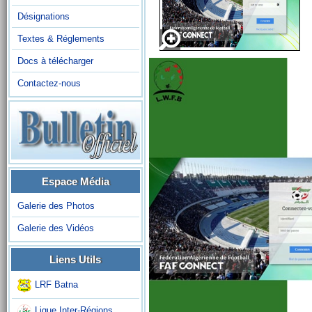
Désignations
Textes & Réglements
Docs à télécharger
Contactez-nous
Espace Média
Galerie des Photos
Galerie des Vidéos
Liens Utils
LRF Batna
Ligue Inter-Régions