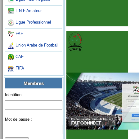
L.N.F Amateur
Ligue Professionnel
FAF
Union Arabe de Football
CAF
FIFA
Membres
Identifiant :
Mot de passe :