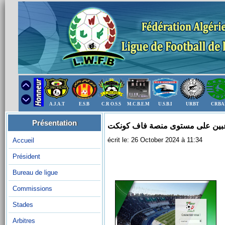
A.J.A.T
E.S.B
C.R O.S.S
M.C.B.E.M
U.S.B.I
URBT
CRBA
Présentation
اعبين على مستوى منصة فاف كونكت
écrit le: 26 October 2024 à 11:34
Accueil
Président
Bureau de ligue
Commissions
Stades
Arbitres