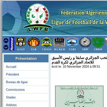
A.J.A.T
E.S.B
C.R O.S.S
M.C.B.E.M
U.S.B.I
URBT
CRBAD
تخب الجزائري سابقا و رئيس الأسبق
Présentation
للاتحاد الجزائري لكرة القدم
écrit le: 10 November 2024 à 09:51
Accueil
Président
Bureau de ligue
Commissions
Stades
Arbitres