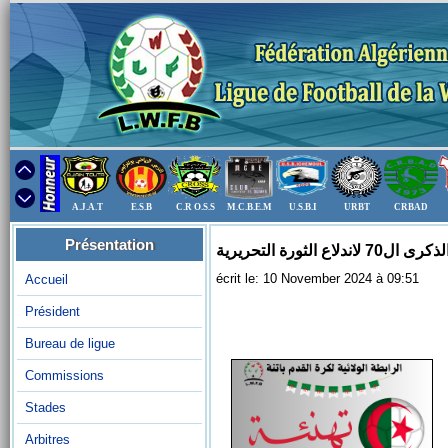
A.J.A.T
E.S.B
C.R O.S.S
M.C.B.E.M
U.S.B.I
URBT
CRBAD
Présentation
اع الثورة التحريرية
écrit le: 10 November 2024 à 09:51
Accueil
Président
Bureau de ligue
Commissions
Stades
Arbitres