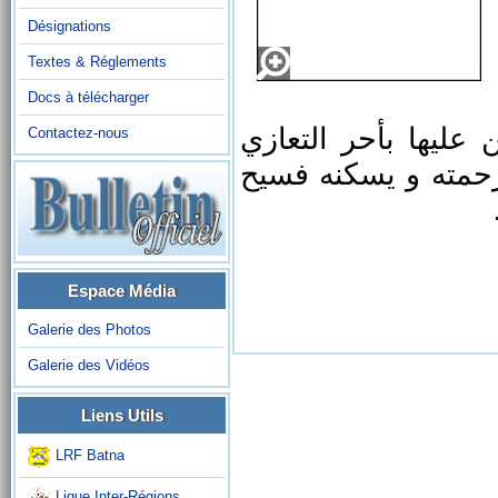
Désignations
Textes & Réglements
Docs à télécharger
عليها بأحر التعازي
Contactez-nous
رحمته و يسكنه فسيح
Espace Média
Galerie des Photos
Galerie des Vidéos
Liens Utils
LRF Batna
Ligue Inter-Régions