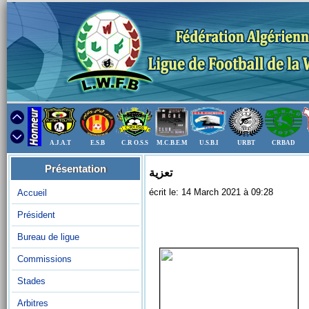
A.J.A.T
E.S.B
C.R O.S.S
M.C.B.E.M
U.S.B.I
URBT
CRBAD
Présentation
تعزية
écrit le: 14 March 2021 à 09:28
Accueil
Président
Bureau de ligue
Commissions
Stades
Arbitres