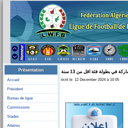
A.J.A.T
E.S.B
C.R O.S.S
M.C.B.E.M
U.S.B.I
URBT
CRBA
Présentation
ة في بطولة فئة اقل من 13 سنة
écrit le: 12 December 2024 à 10:05
Accueil
Président
Bureau de ligue
Commissions
Stades
Arbitres