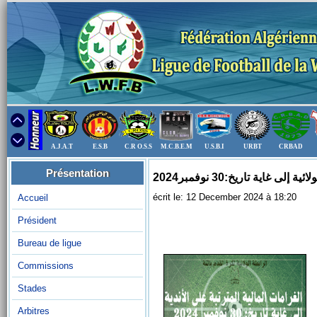
A.J.A.T
E.S.B
C.R O.S.S
M.C.B.E.M
U.S.B.I
URBT
CRBAD
Présentation
غاية تاريخ:30 نوفمبر2024
écrit le: 12 December 2024 à 18:20
Accueil
Président
Bureau de ligue
Commissions
Stades
Arbitres