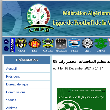
A.J.A.T
E.S.B
C.R O.S.S
M.C.B.E.M
U.S.B.I
URBT
CRBAD
Présentation
ة تنظيم المنافسات: محضر رقم 08
écrit le: 16 December 2024 à 14:17
Accueil
Président
Bureau de ligue
Commissions
Stades
Arbitres