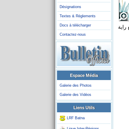
Désignations
Textes & Réglements
Docs à télécharger
راية
Contactez-nous
Espace Média
Galerie des Photos
Galerie des Vidéos
Liens Utils
LRF Batna
Ligue Inter-Régions