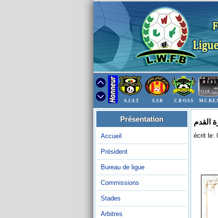
A.J.A.T
E.S.B
C.R O.S.S
M.C.B.E
Présentation
ة القدم
écrit le
Accueil
Président
Bureau de ligue
Commissions
Stades
Arbitres