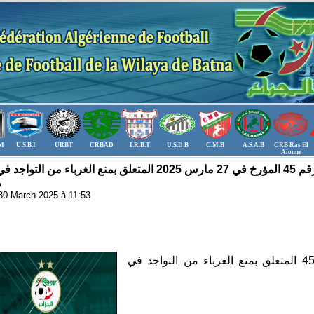
.M
U.S.B.I
URBT
CRBAD
I.R.B.T
U.S.D.B
C.M.B
A.S.A.B
CRB Ras El
Aioune
الاتحاد الجزائري لكرة القدم: المنشور رقم 45 المؤرخ في 27 مارس 2025 المتعلق بمنع الغرباء 
الم،
: 30 March 2025 à 11:53
لقراءة و تحميل المنشور رقم 45 المتعلق بمنع الغرباء من التواجد في