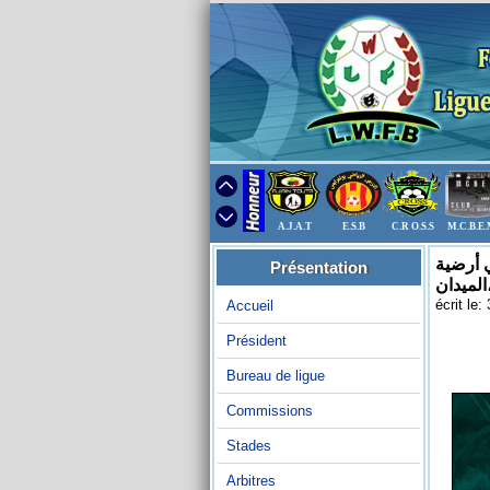
A.J.A.T
E.S.B
C.R O.S.S
M.C.B.E
من التواجد في أرضية
Présentation
يدان
écrit le
Accueil
Président
Bureau de ligue
Commissions
Stades
Arbitres