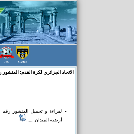
JSS
S1200B
أرضية الميدان.......