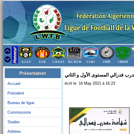
A.J.A.T
E.S.B
C.R O.S.S
M.C.B.E.M
U.S.B.I
URBT
CRBAD
Présentation
رب فدرالي المستوى الأول و الثاني
écrit le: 16 May 2021 à 16:23
Accueil
Président
Bureau de ligue
Commissions
Stades
Arbitres