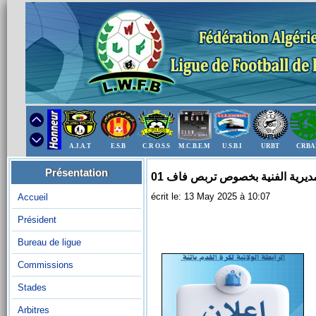
A.J.A.T
E.S.B
C.R O.S.S
M.C.B.E.M
U.S.B.I
URBT
CRBA
Présentation
مديرية الفنية بخصوص تربص فاف 01
écrit le: 13 May 2025 à 10:07
Accueil
Président
Bureau de ligue
Commissions
Stades
Arbitres