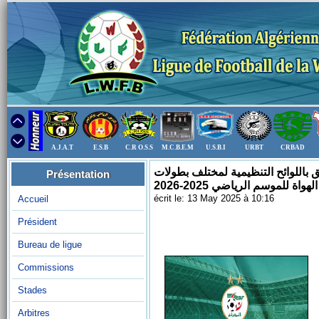
A.J.A.T
E.S.B
C.R O.S.S
M.C.B.E.M
U.S.B.I
URBT
CRBAD
لكرة القدم: المنشور رقم 51 المؤرخ في 11 ماي 2025 المتعلق باللوائح التنظيمية لمختلف بطولات
Présentation
الهواة للموسم الرياضي 2025-2026
écrit le: 13 May 2025 à 10:16
Accueil
Président
Bureau de ligue
Commissions
Stades
Arbitres