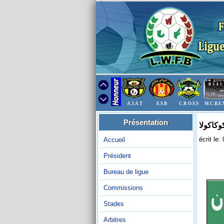
A.J.A.T
E.S.B
C.R O.S.S
M.C.B.E
Présentation
وكاكولا
écrit le
Accueil
Président
Bureau de ligue
Commissions
Stades
Arbitres