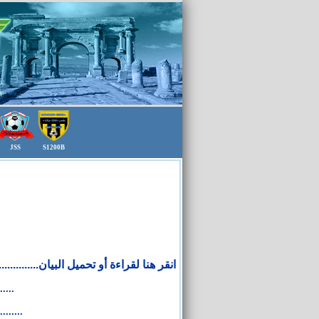
JSS
S1200B
انقر هنا لقراءة أو .............................
.....
........