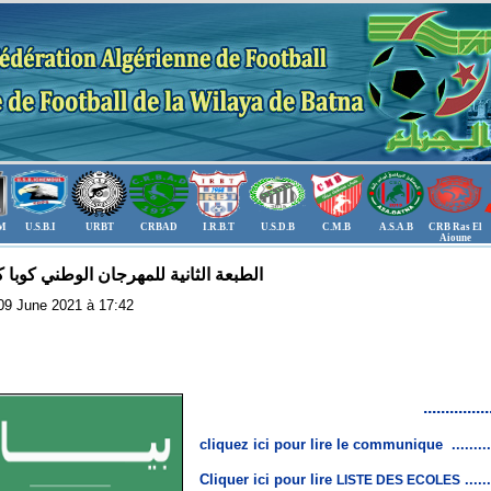
.M
U.S.B.I
URBT
CRBAD
I.R.B.T
U.S.D.B
C.M.B
A.S.A.B
CRB Ras El
Aioune
الطبعة الثانية للمهرجان الوطني كوبا ك
: 09 June 2021 à 17:42
تحميل البيان
cliquez ici pour lire le communique
.........
Cliquer ici pour lire
......
LISTE DES ECOLES