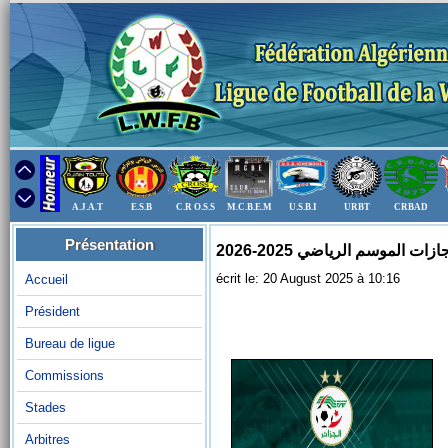
A.J.A.T
E.S.B
C.R O.S.S
M.C.B.E.M
U.S.B.I
URBT
CRBAD
Présentation
écrit le: 20 August 2025 à 10:16
Accueil
Président
Bureau de ligue
Commissions
Stades
Arbitres