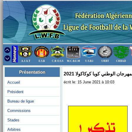
A.J.A.T
E.S.B
C.R O.S.S
M.C.B.E.M
U.S.B.I
URBT
CRBAD
Présentation
جان الوطني كوبا ‏كوكاكولا 2021‏
écrit le: 15 June 2021 à 10:03
Accueil
Président
Bureau de ligue
Commissions
Stades
Arbitres